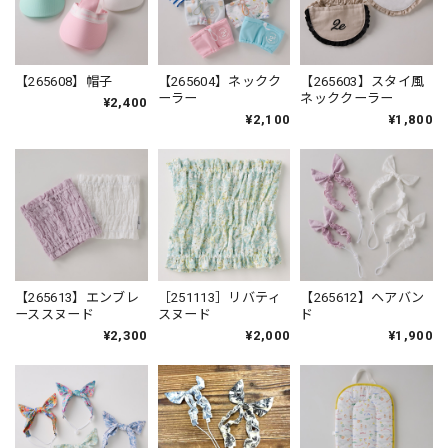
【265608】帽子
【265604】ネックク
【265603】スタイ風
ーラー
ネッククーラー
¥2,400
¥2,100
¥1,800
【265613】エンブレ
［251113］リバティ
【265612】ヘアバン
ーススヌード
スヌード
ド
¥2,300
¥2,000
¥1,900