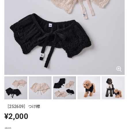
［252609］つけ襟
¥2,000
種類