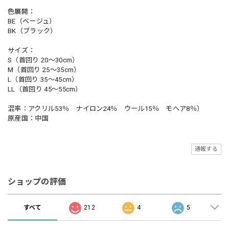
色展開：
BE（ベージュ）
BK（ブラック）
サイズ：
S（首回り 20～30cm）
M（首回り 25～35cm）
L（首回り 35～45cm）
LL（首回り 45～55cm）
混率：アクリル53％ ナイロン24％ ウール15％ モヘア8％）
原産国：中国
通報する
ショップの評価
すべて
212
4
5