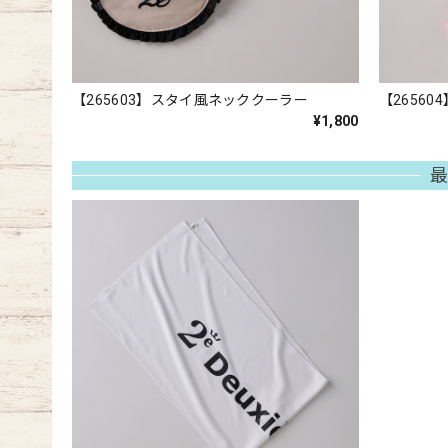
【265603】スタイ風ネッククーラー
【2656
¥1,800