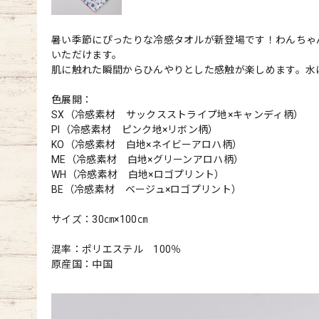
暑い季節にぴったりな冷感タオルが新登場です！わんちゃ
いただけます。
肌に触れた瞬間からひんやりとした感触が楽しめます。水
色展開：
SX（冷感素材 サックスストライプ地×キャンディ柄）
PI（冷感素材 ピンク地×リボン柄）
KO（冷感素材 白地×ネイビーアロハ柄）
ME（冷感素材 白地×グリーンアロハ柄）
WH（冷感素材 白地×ロゴプリント）
BE（冷感素材 ベージュ×ロゴプリント）
サイズ：30㎝×100㎝
混率：ポリエステル 100％
原産国：中国