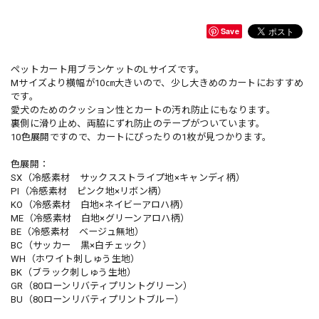
Save
ペットカート用ブランケットのLサイズです。
Mサイズより横幅が10㎝大きいので、少し大きめのカートにおすすめ
です。
愛犬のためのクッション性とカートの汚れ防止にもなります。
裏側に滑り止め、両脇にずれ防止のテープがついています。
10色展開ですので、カートにぴったりの1枚が見つかります。
色展開：
SX（冷感素材 サックスストライプ地×キャンディ柄）
PI（冷感素材 ピンク地×リボン柄）
KO（冷感素材 白地×ネイビーアロハ柄）
ME（冷感素材 白地×グリーンアロハ柄）
BE（冷感素材 ベージュ無地）
BC（サッカー 黒×白チェック）
WH（ホワイト刺しゅう生地）
BK（ブラック刺しゅう生地）
GR（80ローンリバティプリントグリーン）
BU（80ローンリバティプリントブルー）