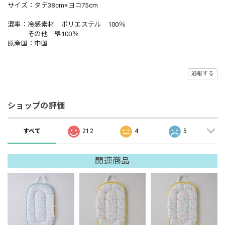
サイズ：タテ38cm×ヨコ75cm
混率：冷感素材 ポリエステル 100％
その他 綿100％
原産国：中国
通報する
ショップの評価
すべて
212
4
5
関連商品