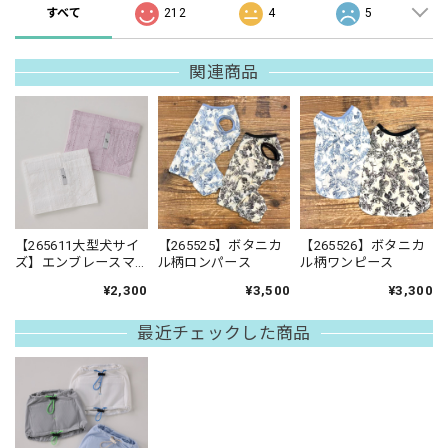
すべて
212
4
5
関連商品
【265611大型犬サイ
【265525】ボタニカ
【265526】ボタニカ
ズ】エンブレースマ
ル柄ロンパース
ル柄ワンピース
ナーベルト
¥2,300
¥3,500
¥3,300
最近チェックした商品