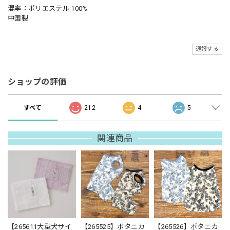
混率：ポリエステル 100%
中国製
通報する
ショップの評価
すべて
212
4
5
関連商品
【265611大型犬サイ
【265525】ボタニカ
【265526】ボタニカ