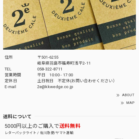
住所
〒501-6255
岐阜県羽島市福寿町浅平2-11
TEL
058-322-8711
営業時間
平日 10:00 - 17:00
定休日
土日祝日 不定休(お問い合わせください）
E-mail
2e@kkwedge.co.jp
ABOUT
MAP
送料について
5000円以上のご購入で
送料無料
レターパックライト / 佐川急便/ヤマト運輸