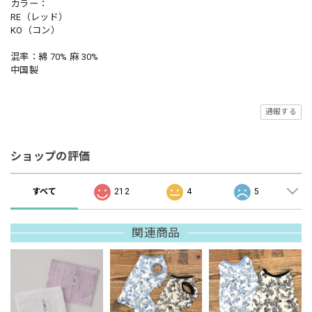
カラー：
RE（レッド）
KO（コン）
混率：綿 70% 麻 30%
中国製
通報する
ショップの評価
すべて
212
4
5
関連商品