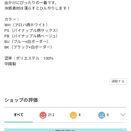
出かけにぴったりの一着です。
冷感素材は濡らすとひんやりします！
カラー：
WH（アロハ柄ホワイト）
PS（パイナップル柄サックス）
PB（パイナップル柄ベージュ）
BU（ブルー×白ボーダー）
BK（ブラック×白ボーダー）
混率：ポリエステル 100％
中国製
通報する
ショップの評価
すべて
212
4
5