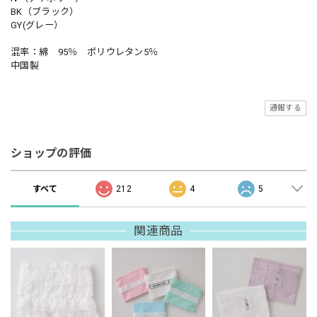
BK（ブラック）
GY(グレー）
混率：綿 95％ ポリウレタン5％
中国製
通報する
ショップの評価
すべて
212
4
5
関連商品