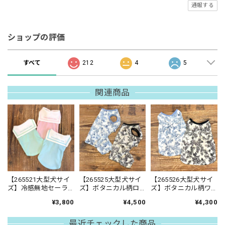
通報する
ショップの評価
すべて
212
4
5
関連商品
【265521大型犬サイ
【265525大型犬サイ
【265526大型犬サイ
ズ】冷感無地セーラ
ズ】ボタニカル柄ロ
ズ】ボタニカル柄ワ
ー襟タンクトップ
ンパース
ンピース
¥3,800
¥4,500
¥4,300
最近チェックした商品