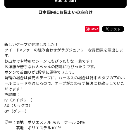
Add to cart
日本国内にお住まいの方向け
Save
新しいケープが登場しました！
ツイード×ファーの組み合わせがラグジュアリーな雰囲気を演出しま
す。
お出かけや特別なシーンにもぴったりな一着です！
お洋服が苦手なわんちゃんの防寒にもぴったりです。
ボタンで首回りが2段階に調整できます。
首輪の場合は首元のテープに、ハーネスの場合は背中のタブの下のホ
ールにリードを通せるので、ケープがまわらず快適にお散歩していた
だけます！
色展開：
IV（アイボリー）
SX（サックス）
GY（グレー）
混率：表地 ポリエステル 76％ ウール 24％
裏地 ポリエステル100％