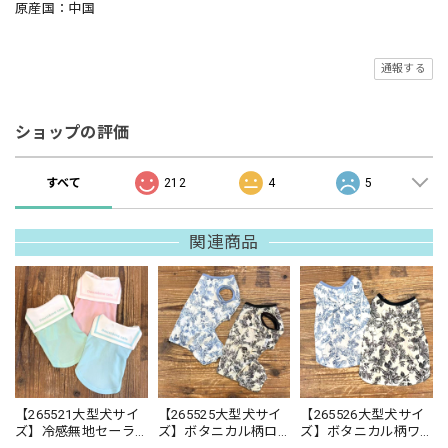
原産国：中国
通報する
ショップの評価
すべて
212
4
5
関連商品
【265521大型犬サイ
【265525大型犬サイ
【265526大型犬サイ
ズ】冷感無地セーラ
ズ】ボタニカル柄ロ
ズ】ボタニカル柄ワ