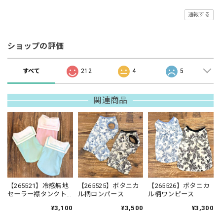
通報する
ショップの評価
すべて
212
4
5
関連商品
【265521】冷感無地
【265525】ボタニカ
【265526】ボタニカ
セーラー襟タンクト
ル柄ロンパース
ル柄ワンピース
ップ
¥3,100
¥3,500
¥3,300