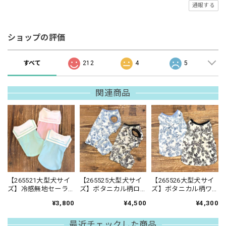
通報する
ショップの評価
すべて
212
4
5
関連商品
【265521大型犬サイ
【265525大型犬サイ
【265526大型犬サイ
ズ】冷感無地セーラ
ズ】ボタニカル柄ロ
ズ】ボタニカル柄ワ
ー襟タンクトップ
ンパース
ンピース
¥3,800
¥4,500
¥4,300
最近チェックした商品