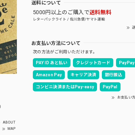
送料について
5000円以上のご購入で
送料無料
レターパックライト / 佐川急便/ヤマト運輸
送
お支払い方法について
次の方法がご利用いただけます。
PAY ID あと払い
クレジットカード
PayPay
Amazon Pay
キャリア決済
銀行振込
コンビニ決済またはPay-easy
PayPal
お支払い
）
ABOUT
MAP