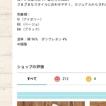
さまざまなスタイルに合わせやすく、カジュアルからきれ
色展開：
IV（アイボリー）
BE（ベージュ）
BK（ブラック）
混率：綿 96% ポリウレタン 4%
中国製
ショップの評価
すべて
212
4