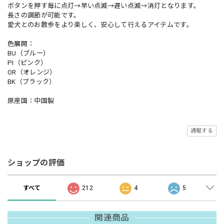
ボタンを押す毎に点灯→早い点滅→遅い点滅→消灯となります。
長さの調節が可能です。
愛犬とのお散歩をより楽しく、安心して行えるアイテムです。
色展開：
BU（ブルー）
PI（ピンク）
OR（オレンジ）
BK（ブラック）
原産国：中国製
通報する
ショップの評価
すべて
212
4
5
関連商品