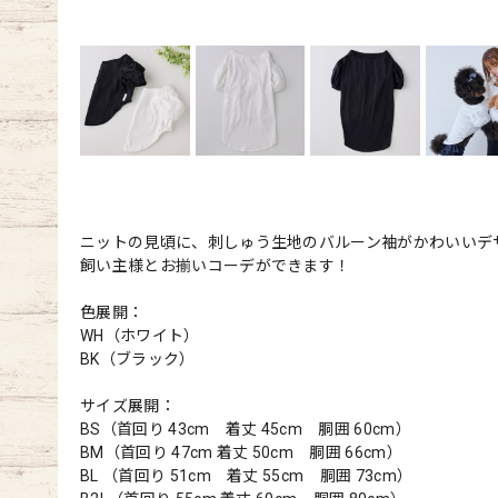
ニットの見頃に、刺しゅう生地のバルーン袖がかわいいデ
飼い主様とお揃いコーデができます！
色展開：
WH（ホワイト）
BK（ブラック）
サイズ展開：
BS（首回り 43cm 着丈 45cm 胴囲 60cm）
BM（首回り 47cm 着丈 50cm 胴囲 66cm）
BL （首回り 51cm 着丈 55cm 胴囲 73cm）