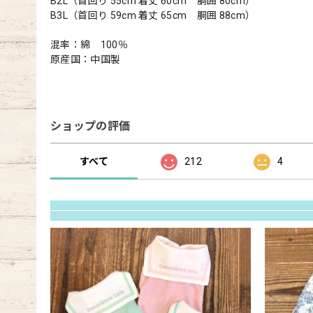
B2L（首回り 55cm 着丈 60cm 胴囲 80cm）
B3L（首回り 59cm 着丈 65cm 胴囲 88cm）
混率：綿 100％
原産国：中国製
ショップの評価
すべて
212
4